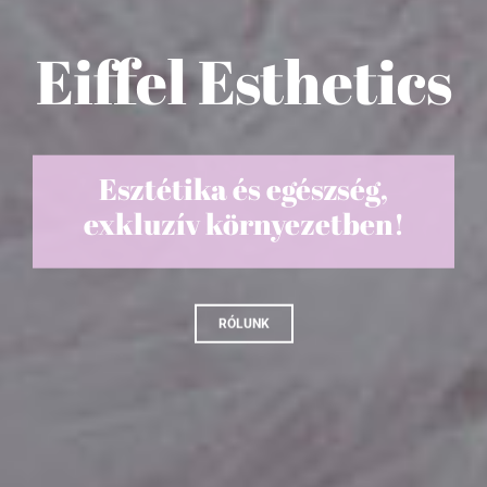
Szépség &
Egészség
Kihozzuk önből a
maximumot!
ESZTÉTIKAI FOGÁSZAT